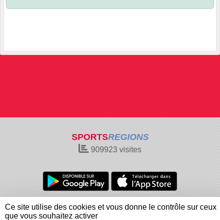
SPORTS
REGIONS
909923
visites
Charte cookies
Gestion des cookies
Ce site utilise des cookies et vous donne le contrôle sur ceux
Informations légales
Signaler un contenu inapproprié
que vous souhaitez activer