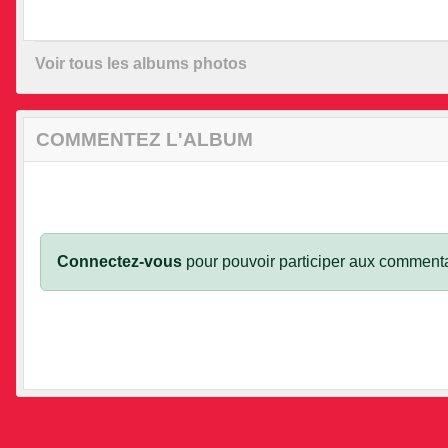
•
•
Voir tous les albums photos
•
COMMENTEZ L'ALBUM
Connectez-vous
pour pouvoir participer aux commenta
•
•