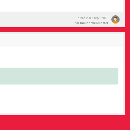
Publié le
09 sept. 2015
par
baillon webmaster
•
•
•