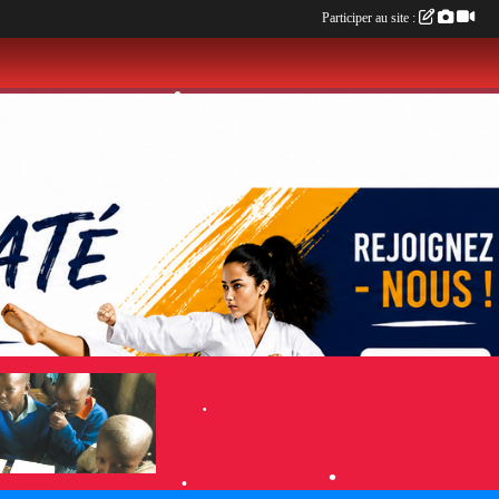
Participer au site :
•
•
•
•
•
•
•