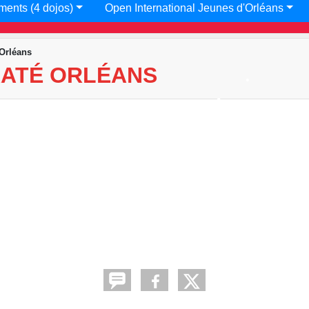
ments (4 dojos)
Open International Jeunes d'Orléans
•
•
Orléans
RATÉ ORLÉANS
•
•
•
•