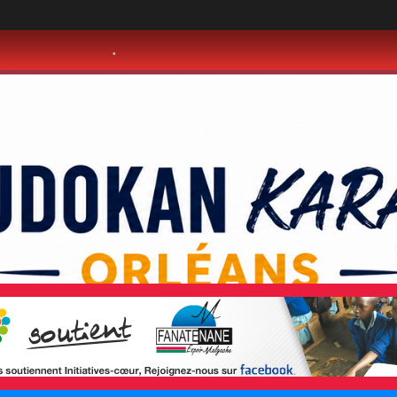
•
•
•
•
•