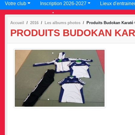
•
Votre club
Inscription 2026-2027
Lieux d'entraine
•
Accueil
2016
Les albums photos
Produits Budokan Karaté 
•
PRODUITS BUDOKAN KA
•
•
•
•
•
•