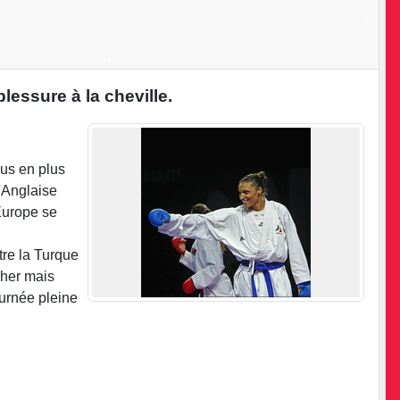
essure à la cheville.
•
•
lus en plus
l'Anglaise
•
•
Europe se
tre la Turque
cher mais
ournée pleine
•
•