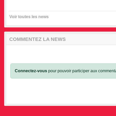
•
Voir toutes les news
•
•
COMMENTEZ LA NEWS
•
Connectez-vous
pour pouvoir participer aux commenta
•