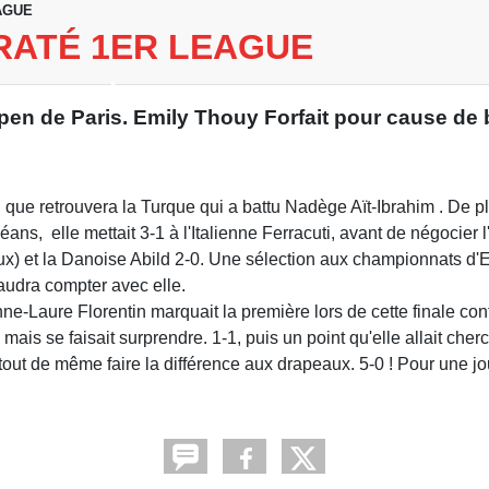
EAGUE
ARATÉ 1ER LEAGUE
 de Paris. Emily Thouy Forfait pour cause de bl
•
 que retrouvera la Turque qui a battu Nadège Aït-Ibrahim . De p
ans, elle mettait 3-1 à l'Italienne Ferracuti, avant de négocier 
•
ux) et la Danoise Abild 2-0. Une sélection aux championnats d'
faudra compter avec elle.
ne-Laure Florentin marquait la première lors de cette finale con
mais se faisait surprendre. 1-1, puis un point qu'elle allait cher
•
 tout de même faire la différence aux drapeaux. 5-0 ! Pour une j
•