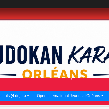
•
•
•
•
ments (4 dojos)
Open International Jeunes d'Orléans
•
•