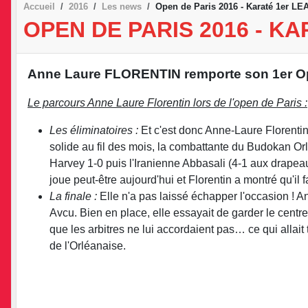
Accueil
2016
Les news
Open de Paris 2016 - Karaté 1er L
OPEN DE PARIS 2016 - K
Anne Laure FLORENTIN remporte son 1er Open
•
Le parcours Anne Laure Florentin lors de l'open de Paris :
Les éliminatoires :
Et c'est donc Anne-Laure Florentin
solide au fil des mois, la combattante du Budokan Orlé
Harvey 1-0 puis l'Iranienne Abbasali (4-1 aux drapea
joue peut-être aujourd'hui et Florentin a montré qu'il 
La finale :
Elle n'a pas laissé échapper l'occasion ! An
Avcu. Bien en place, elle essayait de garder le centre 
que les arbitres ne lui accordaient pas… ce qui allait
de l'Orléanaise.
•
•