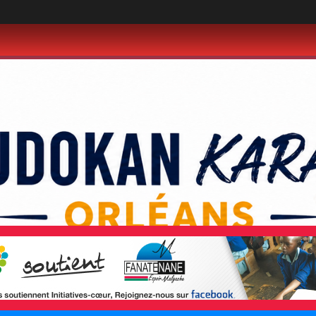
•
•
•
•
•
•