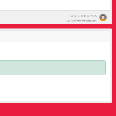
Publié le
11 févr. 2015
par
baillon webmaster
•
•