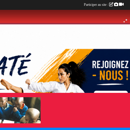
•
Participer au site :
•
•
•
•
•
•