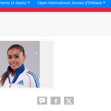
ments (4 dojos)
Open International Jeunes d'Orléans
•
•