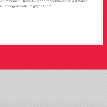
s l'immédiat. Il travaille par correspondance ou à distance.
 mail : endogenesvaleurs@gmail.com
•