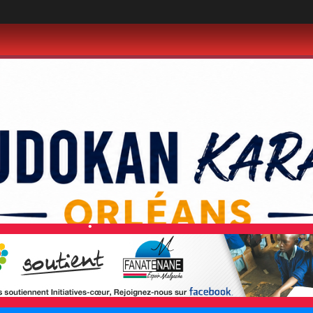
•
•
•