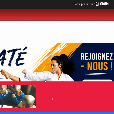
Participer au site :
•
•
•
•
•
•