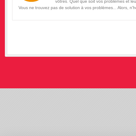
vôtres. Quel que soit vos problèmes et leu
Vous ne trouvez pas de solution à vos problèmes... Alors, n
•