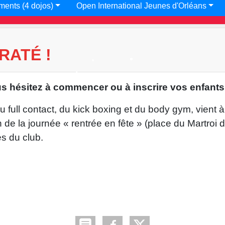
•
ments (4 dojos)
Open International Jeunes d'Orléans
•
RATÉ !
s hésitez à commencer ou à inscrire vos enfants 
•
full contact, du kick boxing et du body gym, vient à
•
•
de la journée « rentrée en fête » (place du Martroi 
s du club.
•
•
•