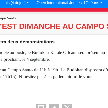
•
ments (4 dojos)
Open International Jeunes d'Orléans
•
•
ampo Santo
C’EST DIMANCHE AU CAMPO
era deux démonstrations
•
. Fidèle au poste, le Budokan Karaté Orléans sera présent au
e prochain, le 4 septembre.
•
ue au Campo Santo de 11h à 19h. Le Budokan disposera d’u
•
17h15). N’hésitez pas à en parler autour de vous.
•