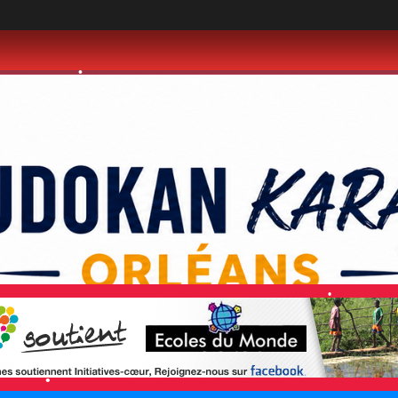
•
•
•