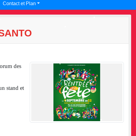
•
Contact et Plan
•
•
 SANTO
•
 forum des
•
n stand et
•