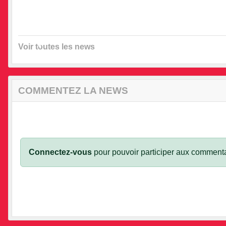
•
•
•
Voir toutes les news
•
COMMENTEZ LA NEWS
•
Connectez-vous
pour pouvoir participer aux commenta