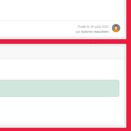
•
•
•
•
•
•
•
Publié le
29 août 2022
par
ludovic mauchien
•
•
•
•
•
•