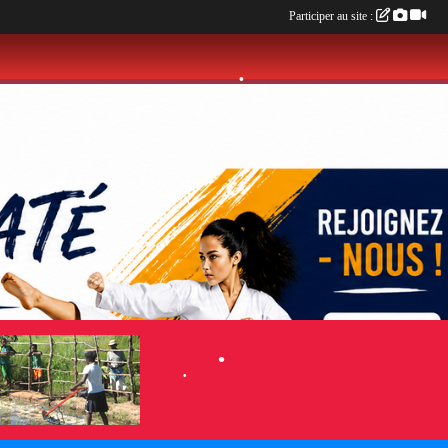
Participer au site :
•
•
•
•
•